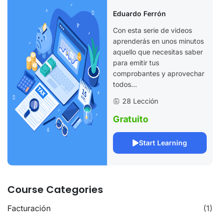
Facturación
Eduardo Ferrón
Electrónica
Con esta serie de videos
aprenderás en unos minutos
aquello que necesitas saber
para emitir tus
comprobantes y aprovechar
todos...
28 Lección
Gratuito
Start Learning
Course Categories
Facturación
(1)